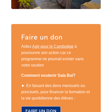
Faire un don
Aidez
Agir pour le Cambodge
à
poursuivre son action car ce
programme ne pourrait exister sans
votre soutien
Comment soutenir Sala Baï?
► En faisant des dons mensuels ou
ponctuels, pour financer la formation et
la vie quotidienne des élèves :
FAIRE UN DON