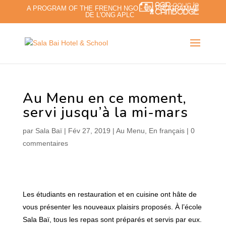
A PROGRAM OF THE FRENCH NGO - UN PROGRAMME
DE L'ONG APLC
Au Menu en ce moment,
servi jusqu’à la mi-mars
par
Sala Baï
|
Fév 27, 2019
|
Au Menu
,
En français
|
0
commentaires
Les étudiants en restauration et en cuisine ont hâte de
vous présenter les nouveaux plaisirs proposés. À l’école
Sala Baï, tous les repas sont préparés et servis par eux.