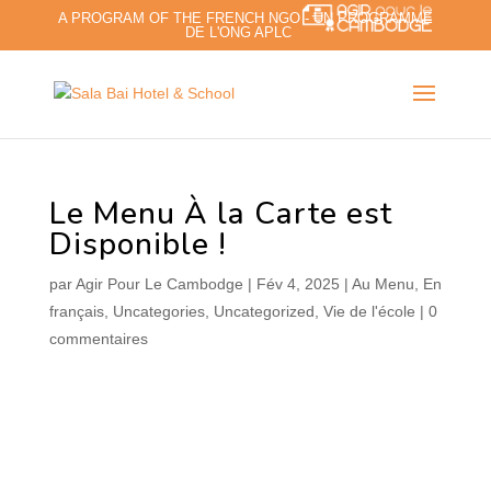
A PROGRAM OF THE FRENCH NGO - UN PROGRAMME
DE L'ONG APLC
Le Menu À la Carte est
Disponible !
par
Agir Pour Le Cambodge
|
Fév 4, 2025
|
Au Menu
,
En
français
,
Uncategories
,
Uncategorized
,
Vie de l'école
|
0
commentaires