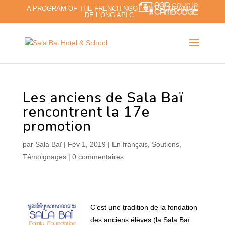
A PROGRAM OF THE FRENCH NGO - UN PROGRAMME
DE L'ONG APLC
Les anciens de Sala Baï
rencontrent la 17e
promotion
par
Sala Baï
|
Fév 1, 2019
|
En français
,
Soutiens
,
Témoignages
|
0 commentaires
C’est une tradition de la fondation
des anciens élèves (la Sala Baï