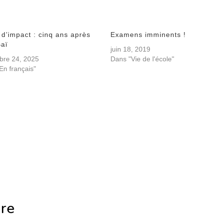
 d’impact : cinq ans après
Examens imminents !
Baï
juin 18, 2019
bre 24, 2025
Dans "Vie de l'école"
En français"
ire