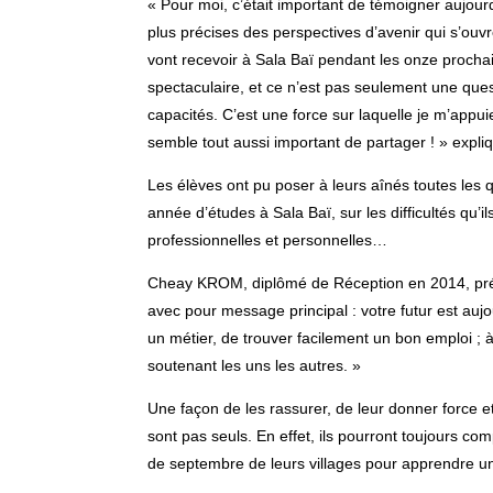
« Pour moi, c’était important de témoigner aujour
plus précises des perspectives d’avenir qui s’ouv
vont recevoir à Sala Baï pendant les onze proch
spectaculaire, et ce n’est pas seulement une que
capacités. C’est une force sur laquelle je m’appui
semble tout aussi important de partager ! » exp
Les élèves ont pu poser à leurs aînés toutes les q
année d’études à Sala Baï, sur les difficultés qu’i
professionnelles et personnelles…
Cheay KROM, diplômé de Réception en 2014, préci
avec pour message principal : votre futur est auj
un métier, de trouver facilement un bon emploi ; à
soutenant les uns les autres. »
Une façon de les rassurer, de leur donner force et
sont pas seuls. En effet, ils pourront toujours co
de septembre de leurs villages pour apprendre un