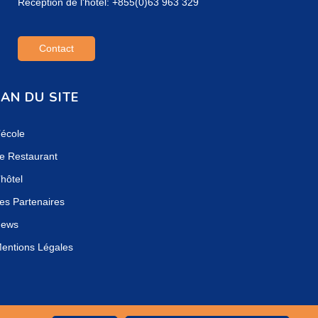
Réception de l'hôtel: +855(0)63 963 329
Contact
AN DU SITE
’école
e Restaurant
’hôtel
es Partenaires
ews
entions Légales