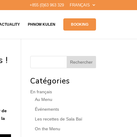
+855 (0)63 963 329
FRANÇAIS
ACTUALITY
PHNOM KULEN
BOOKING
 !
Catégories
En français
Au Menu
Événements
r de
 la
Les recettes de Sala Baï
On the Menu