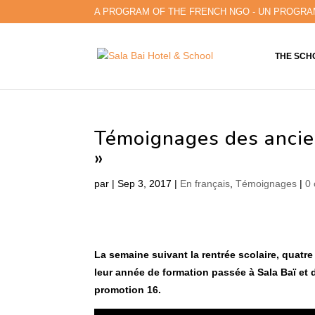
A PROGRAM OF THE FRENCH NGO - UN PROGRA
THE SCH
Témoignages des anciens
»
par
|
Sep 3, 2017
|
En français
,
Témoignages
|
0
La semaine suivant la rentrée scolaire, quatr
leur année de formation passée à Sala Baï et 
promotion 16.