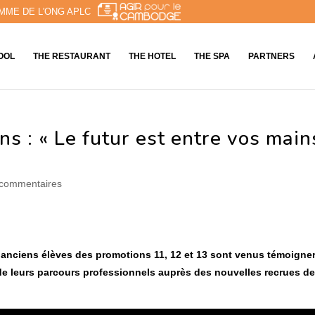
MME DE L'ONG APLC
OOL
THE RESTAURANT
THE HOTEL
THE SPA
PARTNERS
 : « Le futur est entre vos mains
 commentaires
e anciens élèves des promotions 11, 12 et 13 sont venus témoigne
de leurs parcours professionnels auprès des nouvelles recrues de