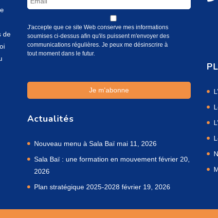
te
J'accepte que ce site Web conserve mes informations
s de
soumises ci-dessus afin qu'ils puissent m'envoyer des
communications régulières. Je peux me désinscrire à
oi
tout moment dans le futur.
u
PL
L
L
Actualités
L
L
Nouveau menu à Sala Baï
mai 11, 2026
N
Sala Baï : une formation en mouvement
février 20,
M
2026
Plan stratégique 2025-2028
février 19, 2026