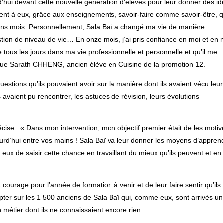
d’hui devant cette nouvelle génération d’élèves pour leur donner des i
rent à eux, grâce aux enseignements, savoir-faire comme savoir-être, qu
ains mois. Personnellement, Sala Baï a changé ma vie de manière
stion de niveau de vie… En onze mois, j’ai pris confiance en moi et en
e tous les jours dans ma vie professionnelle et personnelle et qu’il me
lique Sarath CHHENG, ancien élève en Cuisine de la promotion 12.
uestions qu’ils pouvaient avoir sur la manière dont ils avaient vécu leur
ls avaient pu rencontrer, les astuces de révision, leurs évolutions
se : « Dans mon intervention, mon objectif premier était de les motiv
ourd’hui entre vos mains ! Sala Baï va leur donner les moyens d’appren
 eux de saisir cette chance en travaillant du mieux qu’ils peuvent et en
 courage pour l’année de formation à venir et de leur faire sentir qu’ils
mpter sur les 1 500 anciens de Sala Baï qui, comme eux, sont arrivés un
 métier dont ils ne connaissaient encore rien…