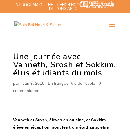
A PROGRAM OF THE FRENCH NGO - UN PROGRAMME
DE L'ONG APLC
Une journée avec
Vanneth, Srosh et Sokkim,
élus étudiants du mois
par
|
Jan 9, 2018
|
En français
,
Vie de l'école
|
0
commentaires
Vanneth et Srosh, élèves en cuisine, et Sokkim,
élève en réception, sont les trois étudiants, élus